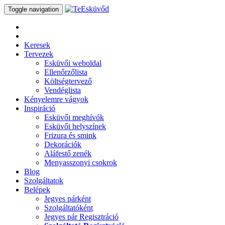
Toggle navigation
Keresek
Tervezek
Esküvői weboldal
Ellenőrzőlista
Költségtervező
Vendéglista
Kényelemre vágyok
Inspiráció
Esküvői meghívók
Esküvői helyszínek
Frizura és smink
Dekorációk
Aláfestő zenék
Menyasszonyi csokrok
Blog
Szolgáltatok
Belépek
Jegyes párként
Szolgáltatóként
Jegyes pár Regisztráció