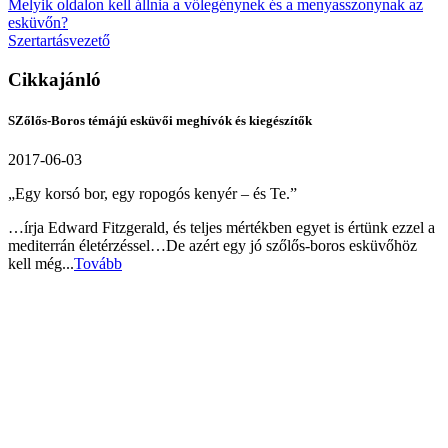
Melyik oldalon kell állnia a vőlegénynek és a menyasszonynak az
esküvőn?
Szertartásvezető
Cikkajánló
SZőlős-Boros témájú esküvői meghívók és kiegészítők
2017-06-03
„Egy korsó bor, egy ropogós kenyér – és Te.”
…írja Edward Fitzgerald, és teljes mértékben egyet is értünk ezzel a
mediterrán életérzéssel…De azért egy jó szőlős-boros esküvőhöz
kell még...
Tovább