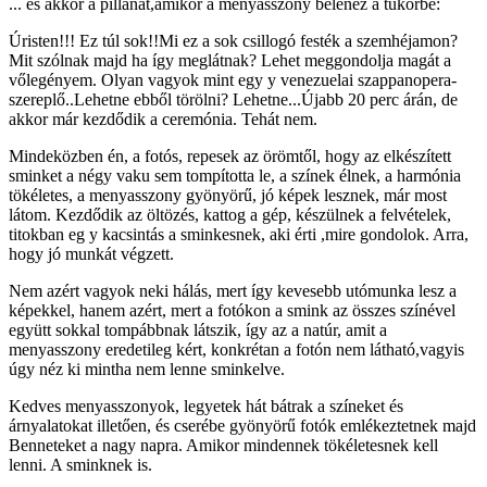
... és akkor a pillanat,amikor a menyasszony belenéz a tükörbe:
Úristen!!! Ez túl sok!!Mi ez a sok csillogó festék a szemhéjamon?
Mit szólnak majd ha így meglátnak? Lehet meggondolja magát a
vőlegényem. Olyan vagyok mint egy y venezuelai szappanopera-
szereplő..Lehetne ebből törölni? Lehetne...Újabb 20 perc árán, de
akkor már kezdődik a ceremónia. Tehát nem.
Mindeközben én, a fotós, repesek az örömtől, hogy az elkészített
sminket a négy vaku sem tompította le, a színek élnek, a harmónia
tökéletes, a menyasszony gyönyörű, jó képek lesznek, már most
látom. Kezdődik az öltözés, kattog a gép, készülnek a felvételek,
titokban eg y kacsintás a sminkesnek, aki érti ,mire gondolok. Arra,
hogy jó munkát végzett.
Nem azért vagyok neki hálás, mert így kevesebb utómunka lesz a
képekkel, hanem azért, mert a fotókon a smink az összes színével
együtt sokkal tompábbnak látszik, így az a natúr, amit a
menyasszony eredetileg kért, konkrétan a fotón nem látható,vagyis
úgy néz ki mintha nem lenne sminkelve.
Kedves menyasszonyok, legyetek hát bátrak a színeket és
árnyalatokat illetően, és cserébe gyönyörű fotók emlékeztetnek majd
Benneteket a nagy napra. Amikor mindennek tökéletesnek kell
lenni. A sminknek is.