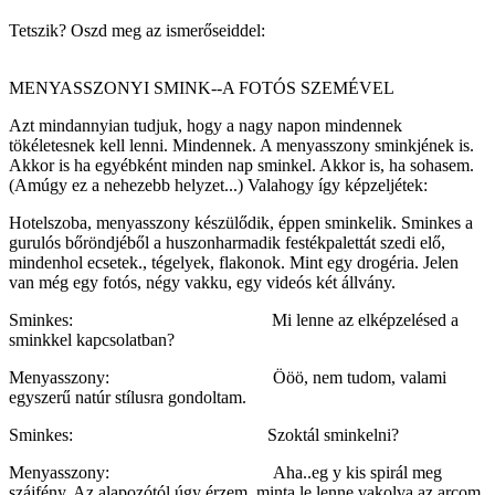
Tetszik? Oszd meg az ismerőseiddel:
MENYASSZONYI SMINK--A FOTÓS SZEMÉVEL
Azt mindannyian tudjuk, hogy a nagy napon mindennek
tökéletesnek kell lenni. Mindennek. A menyasszony sminkjének is.
Akkor is ha egyébként minden nap sminkel. Akkor is, ha sohasem.
(Amúgy ez a nehezebb helyzet...) Valahogy így képzeljétek:
Hotelszoba, menyasszony készülődik, éppen sminkelik. Sminkes a
gurulós bőröndjéből a huszonharmadik festékpalettát szedi elő,
mindenhol ecsetek., tégelyek, flakonok. Mint egy drogéria. Jelen
van még egy fotós, négy vakku, egy videós két állvány.
Sminkes: Mi lenne az elképzelésed a
sminkkel kapcsolatban?
Menyasszony: Ööö, nem tudom, valami
egyszerű natúr stílusra gondoltam.
Sminkes: Szoktál sminkelni?
Menyasszony: Aha..eg y kis spirál meg
szájfény. Az alapozótól úgy érzem, minta le lenne vakolva az arcom.