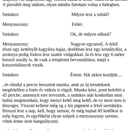
A pirosítót meg utálom..olyan mintha futottam volna a hidegben.
Sminkes: Milyen lesz a ruhád?
Menyasszony: Fehér.
Sminkes: Ok, de milyen stílusú?
Menyasszony: Nagyon egyszerű. A felső
része egy kettényílt kagylóra hajaz, derékban lesz egy kristálydísz, a
szoknya pedig fodros lesz szatén virágokkal. Ja és lesz egy 6 méter
hosszú uszály is, de csak a templomi bevonuláskor, majd a
koszorúslányok viszik.
Sminkes: Értem. Hát akkor kezdjük....
..és elindul a percre beosztott munka, amit az új trendeknek
megfelelően a fotós és videós is rögzít. Munka kész, pont belefért a
45 percbe, amennyit erre terveztek, a sminkes már konkrétan nem
tudná megmondani, hogy menyi kettő meg kettő, de ez most nem is
lényeges. Viszont kellene még eg y kis pigment a felső szemhéjra.
Hosszú lesz a nap, kell, hogy tartson, és még hajnal fél kettőkor is
szép legyen, és egyébként olyan szépek a menyasszony szemei,
vétek lenne nem hangsúlyozni.