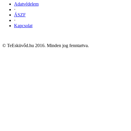
Adatvédelem
⋅
ÁSZF
⋅
Kapcsolat
© TeEsküvőd.hu 2016. Minden jog fenntartva.