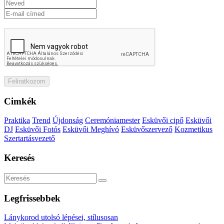
Cimkék
Praktika
Trend
Újdonság
Ceremóniamester
Esküvői cipő
Esküvői
DJ
Esküvői Fotós
Esküvői Meghívó
Esküvőszervező
Kozmetikus
Szertartásvezető
Keresés
Legfrissebbek
Lánykorod utolsó lépései, stílusosan