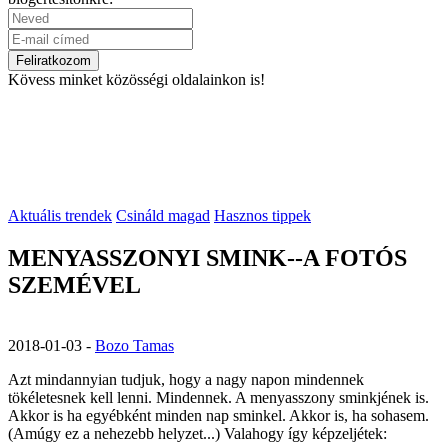
Kövess minket közösségi oldalainkon is!
Aktuális trendek
Csináld magad
Hasznos tippek
MENYASSZONYI SMINK--A FOTÓS
SZEMÉVEL
2018-01-03
-
Bozo Tamas
Azt mindannyian tudjuk, hogy a nagy napon mindennek
tökéletesnek kell lenni. Mindennek. A menyasszony sminkjének is.
Akkor is ha egyébként minden nap sminkel. Akkor is, ha sohasem.
(Amúgy ez a nehezebb helyzet...) Valahogy így képzeljétek: