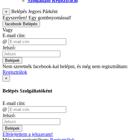
Szolgáltató Regisztráció
Belépés Jegyes Párként
×
Egyszerűen! Egy gombnyomással!
facebook Belépés
Vagy
E-mail cím:
@
Jelszó:
Belépek
Nem szeretnék facebook-kal belépni, és még nem regisztráltam:
Regisztrálok
×
Belépés Szolgáltatóként
E-mail cím:
@
Jelszó:
Belépek
Elfelejtettem a jelszavam!
Még nem regisztráltam:
Regisztrálok