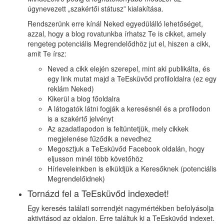
úgynevezett „szakértői státusz” kialakítása.
Rendszerünk erre kínál Neked egyedülálló lehetőséget,
azzal, hogy a blog rovatunkba írhatsz Te is cikket, amely
rengeteg potenciális Megrendelődhöz jut el, hiszen a cikk,
amit Te írsz:
Neved a cikk elején szerepel, mint aki publikálta, és
egy link mutat majd a TeEsküvőd profiloldalra (ez egy
reklám Neked)
Kikerül a blog főoldalra
A látogatók látni fogják a keresésnél és a profilodon
is a szakértő jelvényt
Az azadatlapodon is feltüntetjük, mely cikkek
megjelenése fűződik a nevedhez
Megosztjuk a TeEsküvőd Facebook oldalán, hogy
eljusson minél több követőhöz
Hírleveleinkben is elküldjük a Keresőknek (potenciális
Megrendelőidnek)
Tornázd fel a TeEsküvőd indexedet!
Egy keresés találati sorrendjét nagymértékben befolyásolja
aktivitásod az oldalon. Erre találtuk ki a TeEsküvőd indexet.