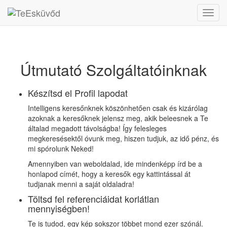
Toggl
navig
Útmutató Szolgáltatóinknak
Készítsd el Profil lapodat
Intelligens keresőnknek köszönhetően csak és kizárólag
azoknak a keresőknek jelensz meg, akik beleesnek a Te
általad megadott távolságba! Így felesleges
megkeresésektől óvunk meg, hiszen tudjuk, az idő pénz, és
mi spórolunk Neked!
Amennyiben van weboldalad, ide mindenképp írd be a
honlapod címét, hogy a keresők egy kattintással át
tudjanak menni a saját oldaladra!
Töltsd fel referenciáidat korlátlan
mennyiségben!
Te is tudod, egy kép sokszor többet mond ezer szónál.