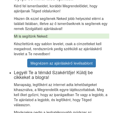
Kérd fel ismerőseidet, korábbi Megrendelőidet, hogy
ajánljanak Téged oldalunkon!
Hiszen ők ezzel segítenek Neked jobb helyezést elérni a
találati listában, illetve az ő ismerőseiknek is segítenek egy
remek Szolgáltató ajánlásával!
Mi is segítünk Neked:
Készítettünk egy sablon levelet, csak a címzetteket kell
megadnod, rendszerünk pedig szétküldi az ajánláskérő
levelet a Te nevedben!
Megnézem az ajánláskérő levélsablont
Legyél Te a témád Szakértője! Küldj be
cikkeket a blogra!
Manapság, legfőként az internet adta lehetőségeket
kihasználva, a Megrendelők egyre tájékozottabbak. Meg
kell őket győzni, hogy az iparágadban Te vagy a legjobb, a
Te ajánlatod a legjobb, és legfőként, hogy Téged
válasszon.
Mindezekre pedig a leghatékonyabb módszer az