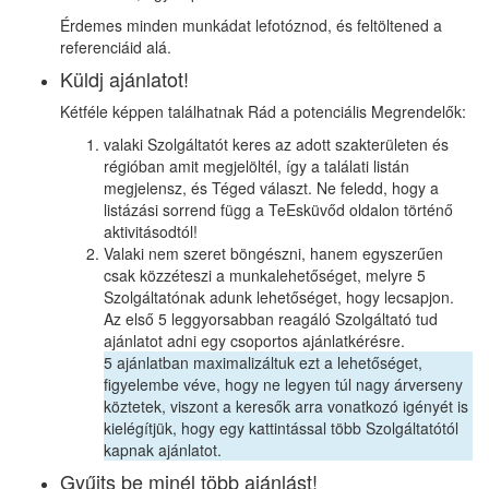
Érdemes minden munkádat lefotóznod, és feltöltened a
referenciáid alá.
Küldj ajánlatot!
Kétféle képpen találhatnak Rád a potenciális Megrendelők:
valaki Szolgáltatót keres az adott szakterületen és
régióban amit megjelöltél, így a találati listán
megjelensz, és Téged választ. Ne feledd, hogy a
listázási sorrend függ a TeEsküvőd oldalon történő
aktivitásodtól!
Valaki nem szeret böngészni, hanem egyszerűen
csak közzéteszi a munkalehetőséget, melyre 5
Szolgáltatónak adunk lehetőséget, hogy lecsapjon.
Az első 5 leggyorsabban reagáló Szolgáltató tud
ajánlatot adni egy csoportos ajánlatkérésre.
5 ajánlatban maximalizáltuk ezt a lehetőséget,
figyelembe véve, hogy ne legyen túl nagy árverseny
köztetek, viszont a keresők arra vonatkozó igényét is
kielégítjük, hogy egy kattintással több Szolgáltatótól
kapnak ajánlatot.
Gyűjts be minél több ajánlást!