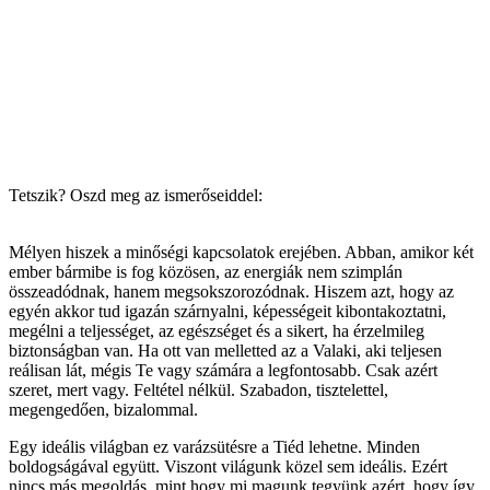
Tetszik? Oszd meg az ismerőseiddel:
Mélyen hiszek a minőségi kapcsolatok erejében. Abban, amikor két
ember bármibe is fog közösen, az energiák nem szimplán
összeadódnak, hanem megsokszorozódnak. Hiszem azt, hogy az
egyén akkor tud igazán szárnyalni, képességeit kibontakoztatni,
megélni a teljességet, az egészséget és a sikert, ha érzelmileg
biztonságban van. Ha ott van melletted az a Valaki, aki teljesen
reálisan lát, mégis Te vagy számára a legfontosabb. Csak azért
szeret, mert vagy. Feltétel nélkül. Szabadon, tisztelettel,
megengedően, bizalommal.
Egy ideális világban ez varázsütésre a Tiéd lehetne. Minden
boldogságával együtt. Viszont világunk közel sem ideális. Ezért
nincs más megoldás, mint hogy mi magunk tegyünk azért, hogy így