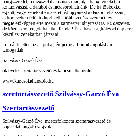
hangszeredet, a megszólaltatásának módját, a hangnemeket, a
kottaolvasást, a darabot és még sorolhatnánk. De ha többekkel
együtt, vagy zenekarban szeretnéd ugyanezt a darabot eljátszani,
akkor ezeken felül tudnod kell a többi zenész szerepét, és
megfelelőképpen értelmezni a karmester irányítását is. Ez összetett,
de közel sem megoldhatatlan feladat! És a házasságkötéssel épp erre
készülsz: zenekarban játszani.
Te már letetted az alapokat, én pedig a finomhangolásban
támogatlak.
Szilvássy-Garzó Éva
okleveles szertartásvezető és kapcsolathangoló
www.kapcsolathangolo.hu
szertartásvezető Szilvássy-Garzó Éva
Szertartásvezető
Szilvássy-Garzó Éva, mesterfokozatú szertartásvezető és
kapcsolathangoló vagyok.