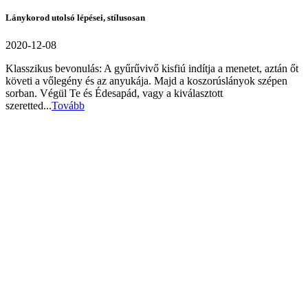
Lánykorod utolsó lépései, stílusosan
2020-12-08
Klasszikus bevonulás: A gyűrűvivő kisfiú indítja a menetet, aztán őt
követi a vőlegény és az anyukája. Majd a koszorúslányok szépen
sorban. Végül Te és Édesapád, vagy a kiválasztott
szeretted...
Tovább