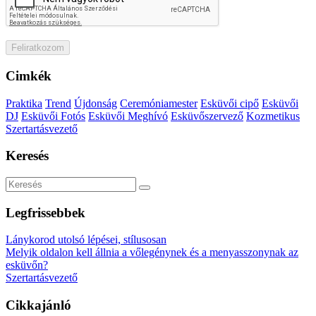
Cimkék
Praktika
Trend
Újdonság
Ceremóniamester
Esküvői cipő
Esküvői
DJ
Esküvői Fotós
Esküvői Meghívó
Esküvőszervező
Kozmetikus
Szertartásvezető
Keresés
Legfrissebbek
Lánykorod utolsó lépései, stílusosan
Melyik oldalon kell állnia a vőlegénynek és a menyasszonynak az
esküvőn?
Szertartásvezető
Cikkajánló