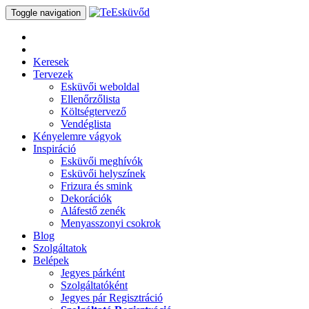
Toggle navigation
Keresek
Tervezek
Esküvői weboldal
Ellenőrzőlista
Költségtervező
Vendéglista
Kényelemre vágyok
Inspiráció
Esküvői meghívók
Esküvői helyszínek
Frizura és smink
Dekorációk
Aláfestő zenék
Menyasszonyi csokrok
Blog
Szolgáltatok
Belépek
Jegyes párként
Szolgáltatóként
Jegyes pár Regisztráció