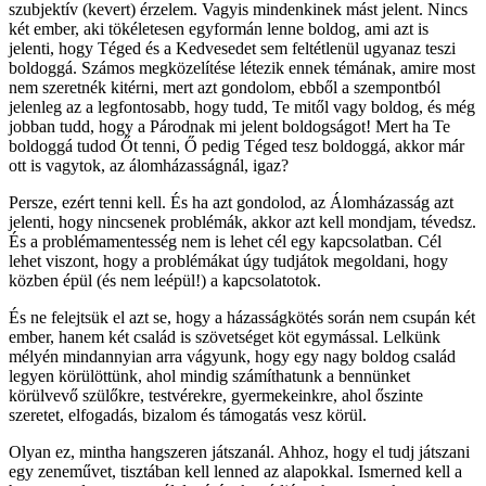
szubjektív (kevert) érzelem. Vagyis mindenkinek mást jelent. Nincs
két ember, aki tökéletesen egyformán lenne boldog, ami azt is
jelenti, hogy Téged és a Kedvesedet sem feltétlenül ugyanaz teszi
boldoggá. Számos megközelítése létezik ennek témának, amire most
nem szeretnék kitérni, mert azt gondolom, ebből a szempontból
jelenleg az a legfontosabb, hogy tudd, Te mitől vagy boldog, és még
jobban tudd, hogy a Párodnak mi jelent boldogságot! Mert ha Te
boldoggá tudod Őt tenni, Ő pedig Téged tesz boldoggá, akkor már
ott is vagytok, az álomházasságnál, igaz?
Persze, ezért tenni kell. És ha azt gondolod, az Álomházasság azt
jelenti, hogy nincsenek problémák, akkor azt kell mondjam, tévedsz.
És a problémamentesség nem is lehet cél egy kapcsolatban. Cél
lehet viszont, hogy a problémákat úgy tudjátok megoldani, hogy
közben épül (és nem leépül!) a kapcsolatotok.
És ne felejtsük el azt se, hogy a házasságkötés során nem csupán két
ember, hanem két család is szövetséget köt egymással. Lelkünk
mélyén mindannyian arra vágyunk, hogy egy nagy boldog család
legyen körülöttünk, ahol mindig számíthatunk a bennünket
körülvevő szülőkre, testvérekre, gyermekeinkre, ahol őszinte
szeretet, elfogadás, bizalom és támogatás vesz körül.
Olyan ez, mintha hangszeren játszanál. Ahhoz, hogy el tudj játszani
egy zeneművet, tisztában kell lenned az alapokkal. Ismerned kell a