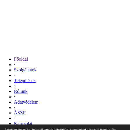
Főoldal
⋅
Szolgáltatók
⋅
Települések
⋅
Rólunk
⋅
Adatvédelem
⋅
ÁSZF
⋅
Kapcsolat
A weblap cookie-kat használ, annak érdekében, hogy neked a legjobb felhasználói