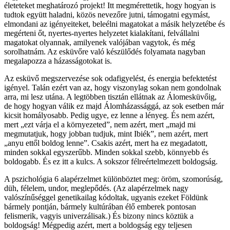
életeteket meghatározó projekt! Itt megmérettetik, hogy hogyan is
tudtok együtt haladni, közös nevezőre jutni, támogatni egymást,
elmondani az igényeiteket, beleélni magatokat a másik helyzetébe és
megérteni őt, nyertes-nyertes helyzetet kialakítani, felvállalni
magatokat olyannak, amilyenek valójában vagytok, és még
sorolhatnám. Az esküvőre való készülődés folyamata nagyban
megalapozza a házasságotokat is.
Az esküvő megszervezése sok odafigyelést, és energia befektetést
igényel. Talán ezért van az, hogy viszonylag sokan nem gondolnak
arra, mi lesz utána. A legtöbben tisztán ellátnak az Álomesküvőig,
de hogy hogyan válik ez majd Álomházassággá, az sok esetben már
kicsit homályosabb. Pedig ugye, ez lenne a lényeg. És nem azért,
mert „ezt várja el a környezeted”, nem azért, mert „majd mi
megmutatjuk, hogy jobban tudjuk, mint Ibiék”, nem azért, mert
„anyu ettől boldog lenne”. Csakis azért, mert ha ez megadatott,
minden sokkal egyszerűbb. Minden sokkal szebb, könnyebb és
boldogabb. És ez itt a kulcs. A sokszor félreértelmezett boldogság.
A pszichológia 6 alapérzelmet különböztet meg: öröm, szomorúság,
düh, félelem, undor, meglepődés. (Az alapérzelmek nagy
valószínűséggel genetikailag kódoltak, ugyanis ezeket Földünk
bármely pontján, bármely kultúrában élő emberek pontosan
felismerik, vagyis univerzálisak.) És bizony nincs köztük a
boldogság! Mégpedig azért, mert a boldogság egy teljesen