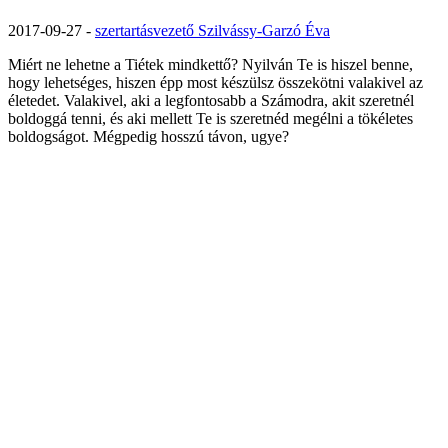
2017-09-27
-
szertartásvezető Szilvássy-Garzó Éva
Miért ne lehetne a Tiétek mindkettő? Nyilván Te is hiszel benne,
hogy lehetséges, hiszen épp most készülsz összekötni valakivel az
életedet. Valakivel, aki a legfontosabb a Számodra, akit szeretnél
boldoggá tenni, és aki mellett Te is szeretnéd megélni a tökéletes
boldogságot. Mégpedig hosszú távon, ugye?