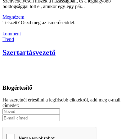
Szenvedélyesen hiszek a házasságban, és a legnagyobb
boldogsággal tölt el, amikor egy-egy pár...
Megnézem
Tetszett? Oszd meg az ismerőseiddel:
komment
Trend
Szertartásvezető
Blogértesítő
Ha szeretnél értesülni a legfrisebb cikkekről, add meg e-mail
címedet: