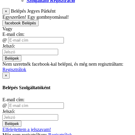
Szolgáltató Regisztráció
Belépés Jegyes Párként
×
Egyszerűen! Egy gombnyomással!
facebook Belépés
Vagy
E-mail cím:
@
Jelszó:
Belépek
Nem szeretnék facebook-kal belépni, és még nem regisztráltam:
Regisztrálok
×
Belépés Szolgáltatóként
E-mail cím:
@
Jelszó:
Belépek
Elfelejtettem a jelszavam!
Még nem regisztráltam:
Regisztrálok