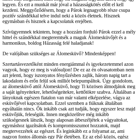
legyen. És ezt a munkát már jóval a házasságkötés előtt el kell
kezdeni. Meggyőződésem, hogy a Párok legnagyobb része csupa
pozitív szándékkal telve indul neki a közös életnek. Hisznek
egymásban és hisznek a kapcsolatuk erejében.
Szívügyemnek tekintem, hogy a hozzám forduló Párok ezzel a mély
hittel és szándékkal megteremtsék a maguk Álomesküvőjét és a
harmonikus, boldog Házasság felé haladjanak!
De valójában szükséges az Álomesküvő? Mindenképpen!
Szertartásvezetőként minden energiámmal és igyekezetemmel azon
vagyok, hogy ez meg is valósuljon! De ez az én olvasatomban nem
azt jelenti, hogy iszonyatos fényűzésben zajlik, három napig tart a
lakodalom és erőn felül sok milliót belepumpáltok. Úgy gondolom,
az álomesküvő attól Álomesküvő, hogy Ti közösen álmodjátok meg
a saját igényeitekre, lehetőségeitekre, kettőtökre szabva. Általában a
lányoknak egészen fiatalon van már valami elképzelése, vágya az
esküvőjével kapcsolatban. Ezzel szemben a fiúknak általában
egyáltalán nincs. Ők inkább csak azt tudják, hogy egyszer lesz majd
esküvőjük, feleségük. Innen megközelítve még inkább
szükségesnek látszik, hogy alaposan átbeszéljétek a vágyaitokat,
egymáshoz igazítsátok és kompromisszumot hozzatok, majd
megtervezzétek az egészet. És leginkább ez a folyamat az, ami
nagyon fontos állomás egy Pár életében. Ez az első közös, egész