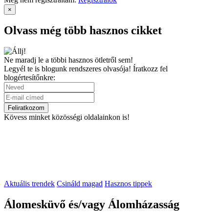
×
Olvass még több hasznos cikket
Ne maradj le a többi hasznos ötletről sem!
Legyél te is blogunk rendszeres olvasója!
Íratkozz fel
blogértesítőnkre:
Kövess minket közösségi oldalainkon is!
Aktuális trendek
Csináld magad
Hasznos tippek
Álomesküvő és/vagy Álomházasság