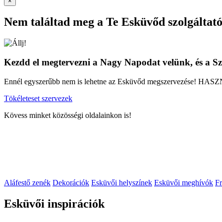
×
Nem találtad meg a Te Esküvőd szolgáltató
Kezdd el megtervezni a Nagy Napodat velünk, és a Szol
Ennél egyszerűbb nem is lehetne az Esküvőd megszervezése! H
Tökéleteset szervezek
Kövess minket közösségi oldalainkon is!
Aláfestő zenék
Dekorációk
Esküvői helyszínek
Esküvői meghívók
Fr
Esküvői inspirációk