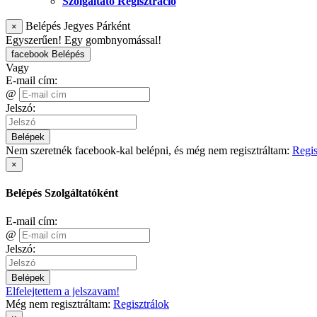
Szolgáltató Regisztráció
Belépés Jegyes Párként
×
Egyszerűen! Egy gombnyomással!
facebook Belépés
Vagy
E-mail cím:
@
Jelszó:
Belépek
Nem szeretnék facebook-kal belépni, és még nem regisztráltam:
Regis
×
Belépés Szolgáltatóként
E-mail cím:
@
Jelszó:
Belépek
Elfelejtettem a jelszavam!
Még nem regisztráltam:
Regisztrálok