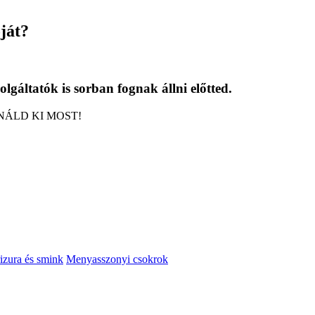
ját?
gáltatók is sorban fognak állni előtted.
ASZNÁLD KI MOST!
izura és smink
Menyasszonyi csokrok