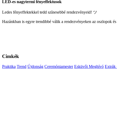
LED-es nagytermi fényeffektusok
Ledes fényeffektekkel tedd színesebbé rendezvényeid! ツ
Hazánkban is egyre trendibbé válik a rendezvényeken az oszlopok és a
Cimkék
Praktika
Trend
Újdonság
Ceremóniamester
Esküvői Meghívó
Extrák