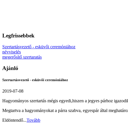
Legfrissebbek
Szertartásvezető - esküvői ceremóniához
névviselés
megerősítő szertaratás
Ajánló
Szertartásvezető - esküvői ceremóniához
2019-07-08
Hagyományos szertartás mégis egyedi,hiszen a jegyes párhoz igazodi
Megtartva a hagyományokat a párra szabva, egyespár által meghatároz
Eldöntendő...
Tovább