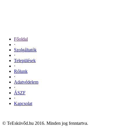
Főoldal
⋅
Szolgáltatók
⋅
Települések
⋅
Rólunk
⋅
Adatvédelem
⋅
ÁSZF
⋅
Kapcsolat
Cookie Consent plugin for the EU cookie l
© TeEsküvőd.hu 2016. Minden jog fenntartva.