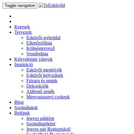
Toggle navigation
Keresek
Tervezek
Esküvői weboldal
Ellenőrzőlista
Költségtervező
Vendéglista
Kényelemre vágyok
Inspiráció
Esküvői meghívók
Esküvői helyszínek
Frizura és smink
Dekorációk
Aláfestő zenék
Menyasszonyi csokrok
Blog
Szolgáltatok
Belépek
Jegyes párként
Szolgáltatóként
Jegyes pár Regisztráció