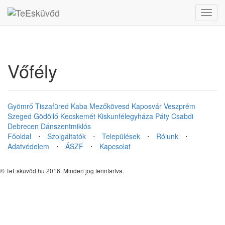
Toggl
navig
Vőfély
Gyömrő
Tiszafüred
Kaba
Mezőkövesd
Kaposvár
Veszprém
Szeged
Gödöllő
Kecskemét
Kiskunfélegyháza
Páty
Csabdi
Debrecen
Dánszentmiklós
Főoldal
⋅
Szolgáltatók
⋅
Települések
⋅
Rólunk
⋅
Adatvédelem
⋅
ÁSZF
⋅
Kapcsolat
© TeEsküvőd.hu 2016. Minden jog fenntartva.