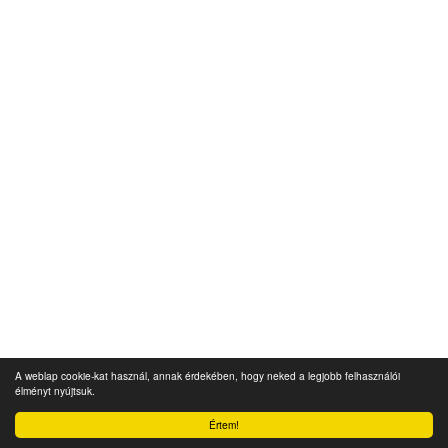
A weblap cookie-kat használ, annak érdekében, hogy neked a legjobb felhasználói
élményt nyújtsuk.
Értem!