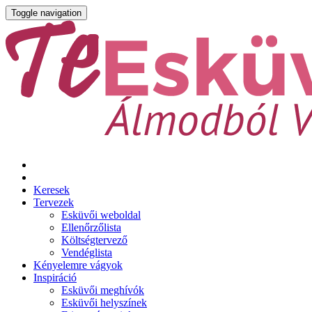
Toggle navigation
Keresek
Tervezek
Esküvői weboldal
Ellenőrzőlista
Költségtervező
Vendéglista
Kényelemre vágyok
Inspiráció
Esküvői meghívók
Esküvői helyszínek