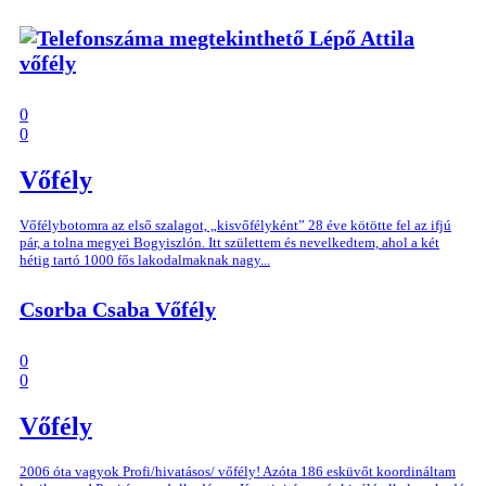
Lépő Attila
vőfély
0
0
Vőfély
Vőfélybotomra az első szalagot, „kisvőfélyként” 28 éve kötötte fel az ifjú
pár, a tolna megyei Bogyiszlón. Itt születtem és nevelkedtem, ahol a két
hétig tartó 1000 fős lakodalmaknak nagy...
Csorba Csaba Vőfély
0
0
Vőfély
2006 óta vagyok Profi/hivatásos/ vőfély! Azóta 186 esküvőt koordináltam