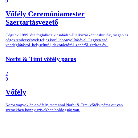
0
Vőfély
Ceremóniamester
Szertartásvezető
Cégünk 1999. óta foglalkozik családi vállalkozásként esküvők, magán és
céges rendezvények teljes körű lebonyolításával. Legyen szó
vendéglátásról, helyszínről, dekorációról, zenéről, eszköz és...
Norbi & Timi vőfély páros
2
0
Vőfély
Norbi vagyok én a vőfély, mert ahol Norbi & Timi vőfély páros ott van
szemekben könny szívekben boldogság van.