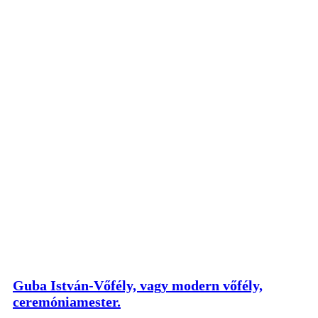
Guba István-Vőfély, vagy modern vőfély,
ceremóniamester.