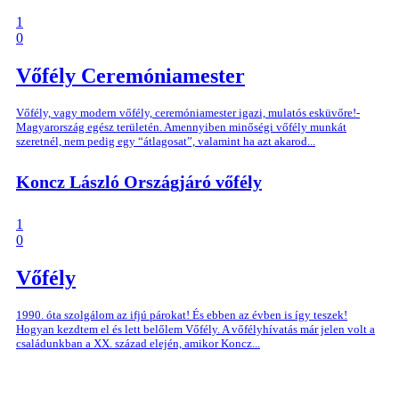
1
0
Vőfély
Ceremóniamester
Vőfély, vagy modern vőfély, ceremóniamester igazi, mulatós esküvőre!-
Magyarország egész területén. Amennyiben minőségi vőfély munkát
szeretnél, nem pedig egy “átlagosat”, valamint ha azt akarod...
Koncz László Országjáró vőfély
1
0
Vőfély
1990. óta szolgálom az ifjú párokat! És ebben az évben is így teszek!
Hogyan kezdtem el és lett belőlem Vőfély. A vőfélyhívatás már jelen volt a
családunkban a XX. század elején, amikor Koncz...