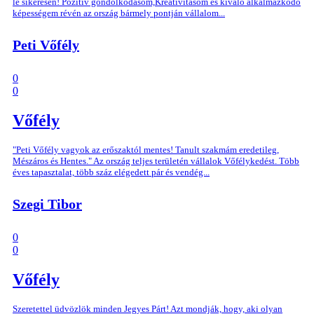
le sikeresen! Pozitív gondolkodásom,Kreativitásom és kiváló alkalmazkodó
képességem révén az ország bármely pontján vállalom...
Peti Vőfély
0
0
Vőfély
"Peti Vőfély vagyok az erőszaktól mentes! Tanult szakmám eredetileg,
Mészáros és Hentes." Az ország teljes területén vállalok Vőfélykedést. Több
éves tapasztalat, több száz elégedett pár és vendég...
Szegi Tibor
0
0
Vőfély
Szeretettel üdvözlök minden Jegyes Párt! Azt mondják, hogy, aki olyan