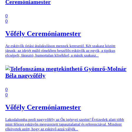
Ceremóniamester
0
0
Vőfély
Ceremóniamester
Az esküvők óriási átalakuláson mennek keresztül. Két szakasz között
járunk: az idejét múló rímekben beszélős esküvők az egyik, a tipikus
elcsépelt, fárasztó, humortalan klisékkel, a másik szakasz...
Gyömrő-Molnár
Béla nagyvőfély
0
0
Vőfély
Ceremóniamester
Lakodalomba profi nagyvőfély az Ön igényei szerint! Évtizedek alatt több
mint félezer esküvőn megszerzett tapasztalattal és referenciával. Mindent
elkövetek azért, hogy az esküvő azzá váljék...