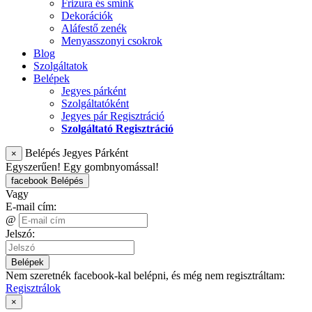
Frizura és smink
Dekorációk
Aláfestő zenék
Menyasszonyi csokrok
Blog
Szolgáltatok
Belépek
Jegyes párként
Szolgáltatóként
Jegyes pár Regisztráció
Szolgáltató Regisztráció
Belépés Jegyes Párként
×
Egyszerűen! Egy gombnyomással!
facebook Belépés
Vagy
E-mail cím:
@
Jelszó:
Belépek
Nem szeretnék facebook-kal belépni, és még nem regisztráltam:
Regisztrálok
×