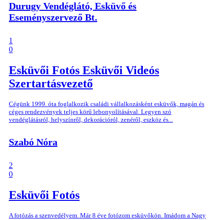
Durugy Vendéglátó, Esküvő és
Eseményszervező Bt.
1
0
Esküvői Fotós
Esküvői Videós
Szertartásvezető
Cégünk 1999. óta foglalkozik családi vállalkozásként esküvők, magán és
céges rendezvények teljes körű lebonyolításával. Legyen szó
vendéglátásról, helyszínről, dekorációról, zenéről, eszköz és...
Szabó Nóra
2
0
Esküvői Fotós
A fotózás a szenvedélyem. Már 8 éve fotózom esküvőkön. Imádom a Nagy