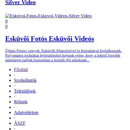
Silver Video
0
0
Esküvői Fotós
Esküvői Videós
Újházi Ferenc vagyok. Esküvők filmezésével és fotózásával foglalkozunk.
Folyamatos technikai fejlesztéseket hajtunk végre, hogy a lehető legjobb
mínőséget tudjuk biztosítani a leendő ifjú pároknak...
Főoldal
⋅
Szolgáltatók
⋅
Települések
⋅
Rólunk
⋅
Adatvédelem
⋅
ÁSZF
⋅