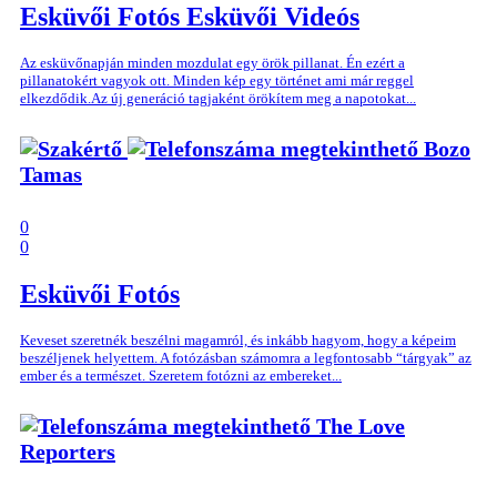
Esküvői Fotós
Esküvői Videós
Az esküvőnapján minden mozdulat egy örök pillanat. Én ezért a
pillanatokért vagyok ott. Minden kép egy történet ami már reggel
elkezdődik.Az új generáció tagjaként örökítem meg a napotokat...
Bozo
Tamas
0
0
Esküvői Fotós
Keveset szeretnék beszélni magamról, és inkább hagyom, hogy a képeim
beszéljenek helyettem. A fotózásban számomra a legfontosabb “tárgyak” az
ember és a természet. Szeretem fotózni az embereket...
The Love
Reporters