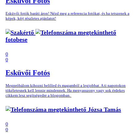
Esküvői Fotós
Esküvői fotók baráti áron! Nézd meg a referencia fotókat, és ha tetszenek a
képek, kérj részletes ajánlatot!
fotobese
0
0
Esküvői Fotós
Megpróbálom kihozni belőled és magamból a legjobbat. A ti napotokon
tökéletesnek kell lennie mindennek. Ha menyasszony vagy sok érdekes
cikkem lesz segítségedre a blogomban.
Józsa Tamás
0
0