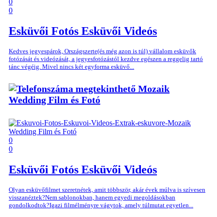
0
0
Esküvői Fotós
Esküvői Videós
Kedves jegyespárok, Országszerte(és még azon is túl) vállalom esküvők
fotózását és videózását, a jegyesfotózástól kezdve egészen a reggelig tartó
tánc végéig. Mivel nincs két egyforma esküvő...
Mozaik
Wedding Film és Fotó
0
0
Esküvői Fotós
Esküvői Videós
Olyan esküvőfilmet szeretnétek, amit többször, akár évek múlva is szívesen
visszanéztek?Nem sablonokban, hanem egyedi megoldásokban
gondolkodtok?Igazi filmélményre vágytok, amely túlmutat egyetlen...