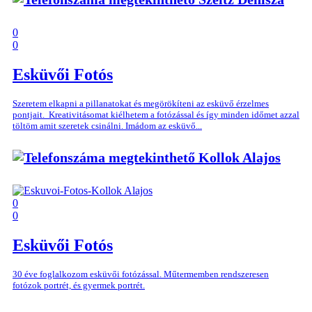
0
0
Esküvői Fotós
Szeretem elkapni a pillanatokat és megörökíteni az esküvő érzelmes
pontjait. Kreativitásomat kiélhetem a fotózással és így minden időmet azzal
töltöm amit szeretek csinálni. Imádom az esküvő...
Kollok Alajos
0
0
Esküvői Fotós
30 éve foglalkozom esküvői fotózással. Műtermemben rendszeresen
fotózok portrét, és gyermek portrét.