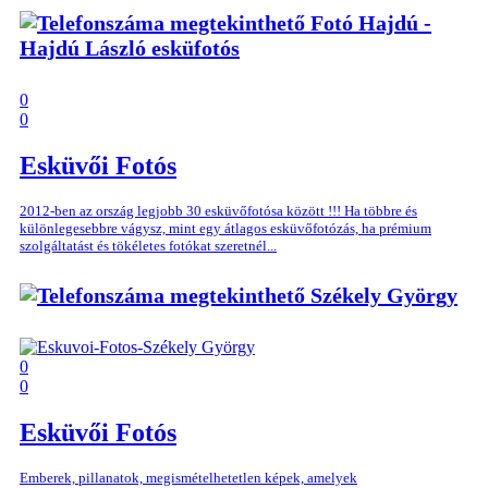
Fotó Hajdú -
Hajdú László esküfotós
0
0
Esküvői Fotós
2012-ben az ország legjobb 30 esküvőfotósa között !!! Ha többre és
különlegesebbre vágysz, mint egy átlagos esküvőfotózás, ha prémium
szolgáltatást és tökéletes fotókat szeretnél...
Székely György
0
0
Esküvői Fotós
Emberek, pillanatok, megismételhetetlen képek, amelyek