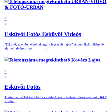
URBÁN-VIDEÓ
& FOTÓ-URBÁN
0
0
Esküvői Fotós
Esküvői Videós
"Esküvő, az ember életének egyik legszebb napja!" Az emlékek néhány év
alatt elhalványulnak, ...
Kovács Lajos
0
0
Esküvői Fotós
Tisztel Párok! Esküvői fotók és videók készítéseben tudunk segíteni... K&P
studio