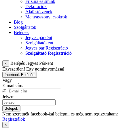
Frizura és smink
Dekorációk
Aláfestő zenék
Menyasszonyi csokrok
Blog
Szolgáltatok
Belépek
Jegyes párként
Szolgáltatóként
Jegyes pár Regisztráció
Szolgáltató Regisztráció
Belépés Jegyes Párként
×
Egyszerűen! Egy gombnyomással!
facebook Belépés
Vagy
E-mail cím:
@
Jelszó:
Belépek
Nem szeretnék facebook-kal belépni, és még nem regisztráltam:
Regisztrálok
×