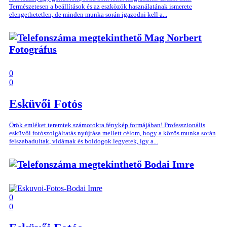
Természetesen a beállítások és az eszközök használatának ismerete
elengethetetlen, de minden munka során igazodni kell a...
Mag Norbert
Fotográfus
0
0
Esküvői Fotós
Örök emléket teremtek számotokra fénykép formájában! Professzionális
esküvői fotószolgáltatás nyújtása mellett célom, hogy a közös munka során
felszabadultak, vidámak és boldogok legyetek, így a...
Bodai Imre
0
0