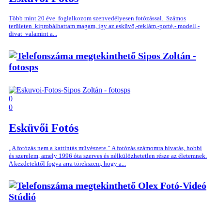
Több mint 20 éve foglalkozom szenvedélyesen fotózással. Számos
területen kiprobálhattam magam, igy az esküvö,-reklám,-porté,- modell,-
divat valamint a...
Sipos Zoltán -
fotosps
0
0
Esküvői Fotós
„A fotózás nem a kattintás művészete.” A fotózás számomra hivatás, hobbi
és szerelem, amely 1996 óta szerves és nélkülözhetetlen része az életemnek.
A kezdetektől fogva arra törekszem, hogy a...
Olex Fotó-Videó
Stúdió