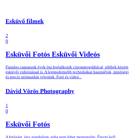
Esküvő filmek
2
0
Esküvői Fotós
Esküvői Videós
Fiatalos csapatunk évek óta foglalkozik cinematográfiával, többek között
esküvői videózással is. A legmodernebb technikákat használjuk, minőségi
és precíz utómunkát végzünk. Fotó és videó...
Dávid Vörös Photography
1
0
Esküvői Fotós
A fotózást, úgy gondolom, soha nem lehet megtanulni. Érezni kell.