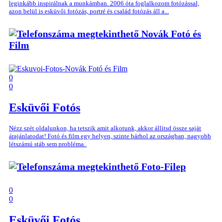
leginkább inspirálnak a munkámban. 2006 óta foglalkozom fotózással,
azon belül is esküvői fotózás, portré és család fotózás áll a...
Novák Fotó és
Film
0
0
Esküvői Fotós
Nézz szét oldalunkon, ha tetszik amit alkotunk, akkor állítsd össze saját
árajánlatodat! Fotó és film egy helyen, szinte bárhol az országban, nagyobb
létszámú stáb sem probléma.
Foto-Filep
0
0
Esküvői Fotós