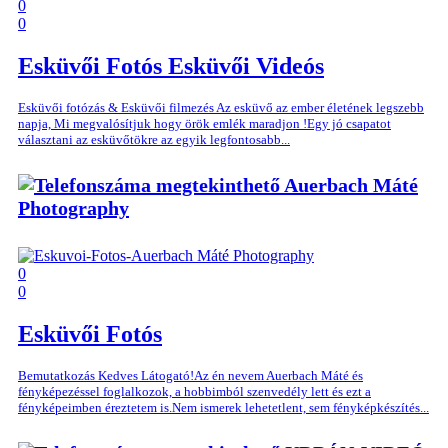
0
0
Esküvői Fotós
Esküvői Videós
Esküvői fotózás & Esküvői filmezés Az esküvő az ember életének legszebb
napja, Mi megvalósítjuk hogy örök emlék maradjon !Egy jó csapatot
választani az esküvőtökre az egyik legfontosabb...
Auerbach Máté
Photography
0
0
Esküvői Fotós
Bemutatkozás Kedves Látogató!Az én nevem Auerbach Máté és
fényképezéssel foglalkozok, a hobbimból szenvedély lett és ezt a
fényképeimben éreztetem is.Nem ismerek lehetetlent, sem fényképkészítés...