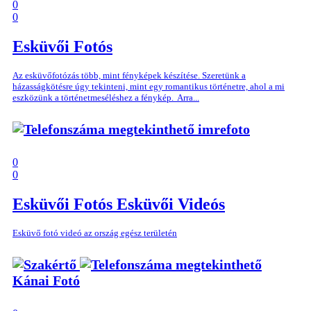
0
0
Esküvői Fotós
Az esküvőfotózás több, mint fényképek készítése. Szeretünk a
házasságkötésre úgy tekinteni, mint egy romantikus történetre, ahol a mi
eszközünk a történetmeséléshez a fénykép. Arra...
imrefoto
0
0
Esküvői Fotós
Esküvői Videós
Esküvő fotó videó az ország egész területén
Kánai Fotó