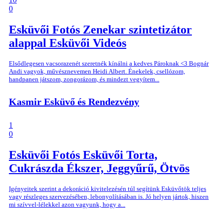
0
Esküvői Fotós
Zenekar szintetizátor
alappal
Esküvői Videós
Elsődlegesen vacsorazenét szeretnék kínálni a kedves Pároknak <3 Bognár
Andi vagyok, művésznevemen Heidi Albert. Énekelek, csellózom,
handpanen játszom, zongorázom, és mindezt vegyítem...
Kasmir Esküvő és Rendezvény
1
0
Esküvői Fotós
Esküvői Torta,
Cukrászda
Ékszer, Jeggyűrű, Ötvös
Igényeitek szerint a dekoráció kivitelezésén túl segítünk Esküvőtök teljes
vagy részleges szervezésében, lebonyolításában is. Jó helyen jártok, hiszen
mi szívvel-lélekkel azon vagyunk, hogy a...