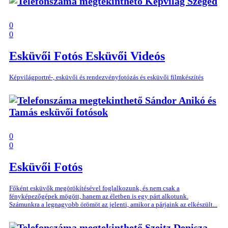
Képvilág Szeged
0
0
Esküvői Fotós
Esküvői Videós
Képvilágportré-, esküvői és rendezvényfotózás és esküvői filmkészítés
Sándor Anikó és
Tamás esküvői fotósok
0
0
Esküvői Fotós
Főként esküvők megörökítésével foglalkozunk, és nem csak a
fényképezőgépek mögött, hanem az életben is egy párt alkotunk.
Számunkra a legnagyobb örömöt az jelenti, amikor a párjaink az elkészült...
Szeitz Denisza