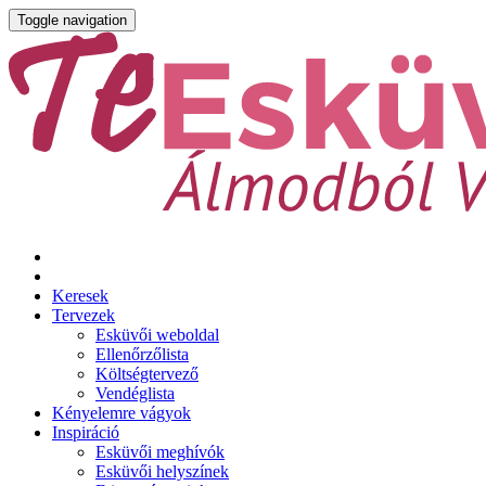
Toggle navigation
Keresek
Tervezek
Esküvői weboldal
Ellenőrzőlista
Költségtervező
Vendéglista
Kényelemre vágyok
Inspiráció
Esküvői meghívók
Esküvői helyszínek