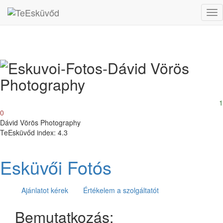
Tog
nav
1
0
Dávid Vörös Photography
TeEsküvőd index: 4.3
Esküvői Fotós
Ajánlatot kérek
Értékelem a szolgáltatót
Bemutatkozás: