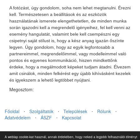
A fotózást, úgy gondolom, soha nem lehet megtanulni. Érezni
kell. Természetesen a beállítások és az eszközök
használatának ismerete elengethetetlen, de minden munka
során igazodni kell a megrendelő igényeihez, fel kell venni az
esemény hangulatát, valamint bele kell csempészni egy
csipetnyi saját stílust is, hogy a kész anyag igazán őszínte
legyen. Úgy gondolom, hogy az egyik legfontosabb a
partnereimmel, megrendelőimmel, vagy modelleimmel való
pontos és egyenes kommunikáció, hiszen mindkettőnk
érdeke, hogy a megálmodott képeket tudjam átadni. Élvezem
amit csinálok, minden felkérést egy újabb kihívásként kezelek
és igyekszem a lehető legtöbbet nyújtani.
Megosztom:
Főoldal
⋅
Szolgáltatók
⋅
Települések
⋅
Rólunk
⋅
Adatvédelem
⋅
ÁSZF
⋅
Kapcsolat
© TeEsküvőd.hu 2016. Minden jog fenntartva.
A weblap cookie-kat használ, annak érdekében, hogy neked a legjobb felhasználói élményt