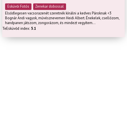
Esküvői Fotós
Zenekar dobossal
Elsődlegesen vacsorazenét szeretnék kínálni a kedves Pároknak <3
Bognár Andi vagyok, művésznevemen Heidi Albert. Énekelek, csellózom,
handpanen játszom, zongorázom, és mindezt vegyítem...
TeEsküvőd index:
5.1