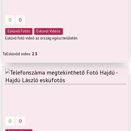
0
0
Esküvői Fotós
Esküvői Videós
Esküvő fotó videó az ország egész területén
TeEsküvőd index:
2.3
Fotó Hajdú -
Hajdú László esküfotós
0
0