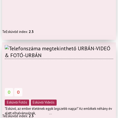
TeEsküvőd index:
2.3
URBÁN-VIDEÓ
& FOTÓ-URBÁN
0
0
Esküvői Fotós
Esküvői Videós
"Esküvő, az ember életének egyik legszebb napja!" Az emlékek néhány év
alatt elhalványulnak, ...
TeEsküvőd index:
2.3