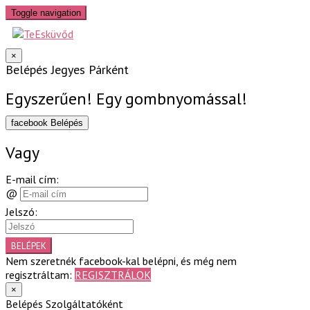
Toggle navigation
×
Belépés Jegyes Párként
Egyszerűen! Egy gombnyomással!
facebook Belépés
Vagy
E-mail cím:
@
Jelszó:
BELÉPEK
Nem szeretnék facebook-kal belépni, és még nem
regisztráltam:
REGISZTRÁLOK
×
Belépés Szolgáltatóként