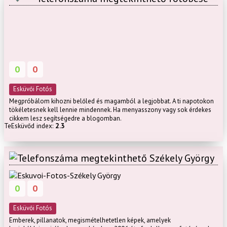
0
0
Esküvői Fotós
Megpróbálom kihozni belőled és magamból a legjobbat. A ti napotokon
tökéletesnek kell lennie mindennek. Ha menyasszony vagy sok érdekes
cikkem lesz segítségedre a blogomban.
TeEsküvőd index:
2.3
Székely György
0
0
Esküvői Fotós
Emberek, pillanatok, megismételhetetlen képek, amelyek