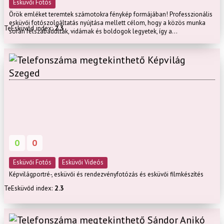
Esküvői Fotós
Örök emléket teremtek számotokra fénykép formájában! Professzionális
esküvői fotószolgáltatás nyújtása mellett célom, hogy a közös munka
TeEsküvőd index:
2.3
során felszabadultak, vidámak és boldogok legyetek, így a...
Képvilág
Szeged
0
0
Esküvői Fotós
Esküvői Videós
Képvilágportré-, esküvői és rendezvényfotózás és esküvői filmkészítés
TeEsküvőd index:
2.3
Sándor Anikó