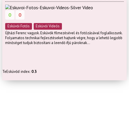
0
0
Esküvői Fotós
Esküvői Videós
Újházi Ferenc vagyok. Esküvők filmezésével és fotózásával foglalkozunk.
Folyamatos technikai fejlesztéseket hajtunk végre, hogy a lehető legjobb
mínőséget tudjuk biztosítani a leendő ifjú pároknak...
TeEsküvőd index:
0.3