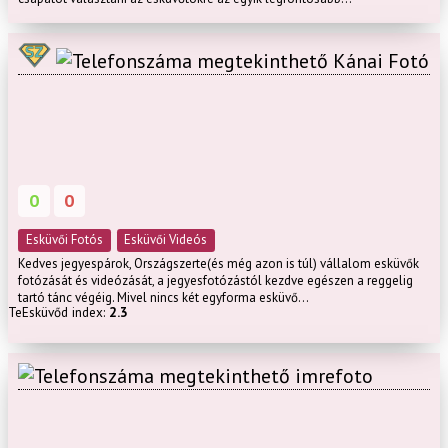
Kánai Fotó
0
0
Esküvői Fotós
Esküvői Videós
Kedves jegyespárok, Országszerte(és még azon is túl) vállalom esküvők
fotózását és videózását, a jegyesfotózástól kezdve egészen a reggelig
tartó tánc végéig. Mivel nincs két egyforma esküvő...
TeEsküvőd index:
2.3
imrefoto