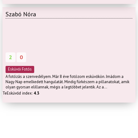
Szabó Nóra
2
0
Esküvői Fotós
A fotózás a szenvedélyem. Már 8 éve fotózom esküvőkön. Imádom a
Nagy Nap emelkedett hangulatát. Mindig fürkészem a pillanatokat, amik
olyan gyorsan elillannak, mégis a legtöbbet jelentik. Az a...
TeEsküvőd index:
4.3