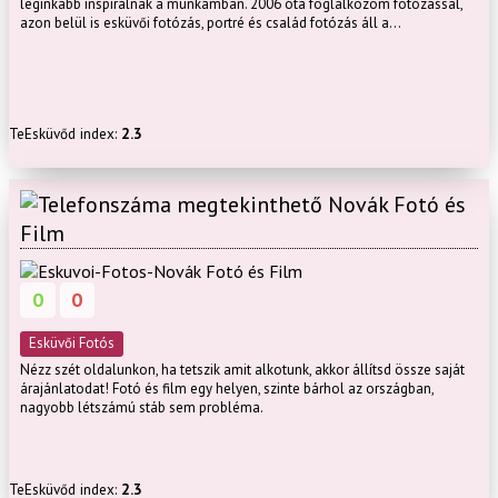
leginkább inspirálnak a munkámban. 2006 óta foglalkozom fotózással,
azon belül is esküvői fotózás, portré és család fotózás áll a...
TeEsküvőd index:
2.3
Novák Fotó és
Film
0
0
Esküvői Fotós
Nézz szét oldalunkon, ha tetszik amit alkotunk, akkor állítsd össze saját
árajánlatodat! Fotó és film egy helyen, szinte bárhol az országban,
nagyobb létszámú stáb sem probléma.
TeEsküvőd index:
2.3