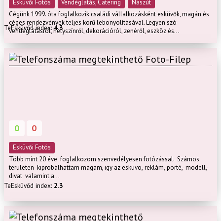
Esküvői Fotós
Vendéglátás, Catering
Nászút
Cégünk 1999. óta foglalkozik családi vállalkozásként esküvők, magán és
céges rendezvények teljes körű lebonyolításával. Legyen szó
TeEsküvőd index:
4.3
vendéglátásról, helyszínről, dekorációról, zenéről, eszköz és...
Foto-Filep
0
0
Esküvői Fotós
Több mint 20 éve foglalkozom szenvedélyesen fotózással. Számos
területen kiprobálhattam magam, igy az esküvö,-reklám,-porté,- modell,-
divat valamint a...
TeEsküvőd index:
2.3