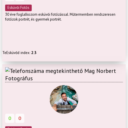
Esküvői Fotós
30 éve foglalkozom esküvői fotózással. Műtermemben rendszeresen
fotózok portrét, és gyermek portrét.
TeEsküvőd index:
2.3
Mag Norbert
Fotográfus
0
0