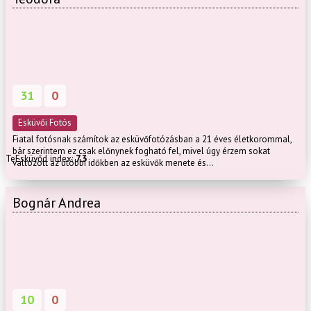
31
0
Esküvői Fotós
Fiatal fotósnak számítok az esküvőfotózásban a 21 éves életkorommal,
bár szerintem ez csak előnynek fogható fel, mivel úgy érzem sokat
TeEsküvőd index:
7.3
változott az utóbbi időkben az esküvők menete és...
Bognár Andrea
10
0