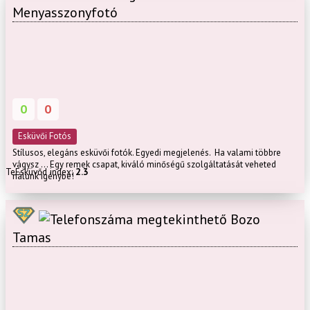
Menyasszonyfotó
0
0
Esküvői Fotós
Stílusos, elegáns esküvői fotók. Egyedi megjelenés. Ha valami többre
vágysz ... Egy remek csapat, kiváló minőségű szolgáltatását veheted
TeEsküvőd index:
2.3
nálunk igénybe!
Bozo
Tamas