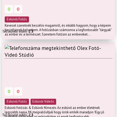
0
0
Esküvői Fotós
Keveset szeretnék beszélni magamról, és inkább hagyom, hogy a képeim
beszéljenek helyettem. A fotózásban számomra a legfontosabb “tárgyak”
TeEsküvőd index:
2.3
az ember és a természet. Szeretem fotózni az embereket...
Olex Fotó-
Videó Stúdió
0
0
Esküvői Fotós
Esküvői Videós
Esküvői fotózás & Esküvői filmezés Az esküvő az ember életének
legszebb napja, Mi megvalósítjuk hogy örök emlék maradjon !Egy jó
TeEsküvőd index:
2.3
csapatot választani az esküvőtökre az egyik legfontosabb...