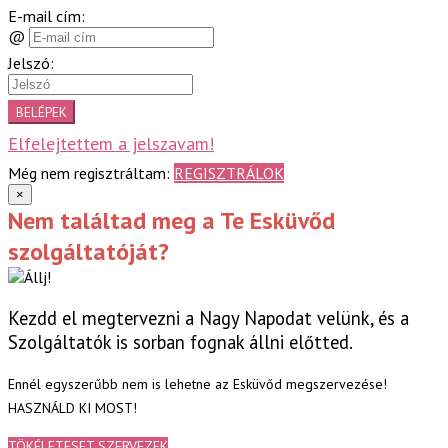
E-mail cím:
@
Jelszó:
BELÉPEK
Elfelejtettem a jelszavam!
Még nem regisztráltam:
REGISZTRÁLOK
×
Nem találtad meg a Te Esküvőd
szolgáltatóját?
Kezdd el megtervezni a Nagy Napodat velünk, és a
Szolgáltatók is sorban fognak állni előtted.
Ennél egyszerűbb nem is lehetne az Esküvőd megszervezése!
HASZNÁLD KI MOST!
TÖKÉLETESET SZERVEZEK