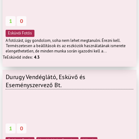
1
0
Esküvői Fotós
A fotózást, úgy gondolom, soha nem lehet megtanulni. Érezni kell.
Természetesen a beállítások és az eszközök használatának ismerete
elengethetetlen, de minden munka során igazodni kell a...
TeEsküvőd index:
4.3
Durugy Vendéglátó, Esküvő és
Eseményszervező Bt.
1
0