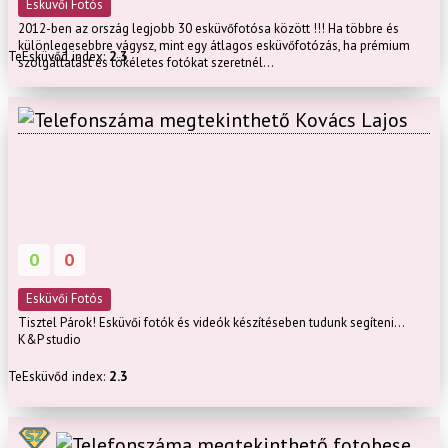
Esküvői Fotós
2012-ben az ország legjobb 30 esküvőfotósa között !!! Ha többre és
különlegesebbre vágysz, mint egy átlagos esküvőfotózás, ha prémium
TeEsküvőd index:
2.3
szolgáltatást és tökéletes fotókat szeretnél...
Kovács Lajos
0
0
Esküvői Fotós
Tisztel Párok! Esküvői fotók és videók készítéseben tudunk segíteni...
K&P studio
TeEsküvőd index:
2.3
fotobese