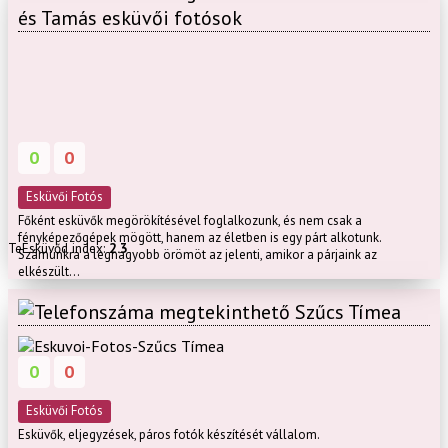
és Tamás esküvői fotósok
0
0
Esküvői Fotós
Főként esküvők megörökítésével foglalkozunk, és nem csak a
fényképezőgépek mögött, hanem az életben is egy párt alkotunk.
TeEsküvőd index:
2.3
Számunkra a legnagyobb örömöt az jelenti, amikor a párjaink az
elkészült...
Szűcs Tímea
0
0
Esküvői Fotós
Esküvők, eljegyzések, páros fotók készítését vállalom.