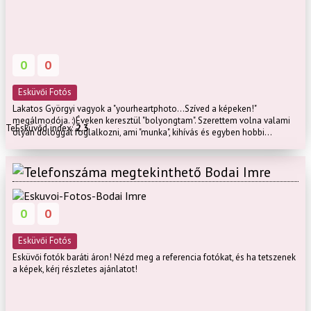
0
0
Esküvői Fotós
Lakatos Györgyi vagyok a "yourheartphoto...Szíved a képeken!"
megálmodója. :)Éveken keresztül "bolyongtam". Szerettem volna valami
TeEsküvőd index:
2.3
olyan dologgal foglalkozni, ami "munka", kihívás és egyben hobbi...
Bodai Imre
0
0
Esküvői Fotós
Esküvői fotók baráti áron! Nézd meg a referencia fotókat, és ha tetszenek
a képek, kérj részletes ajánlatot!