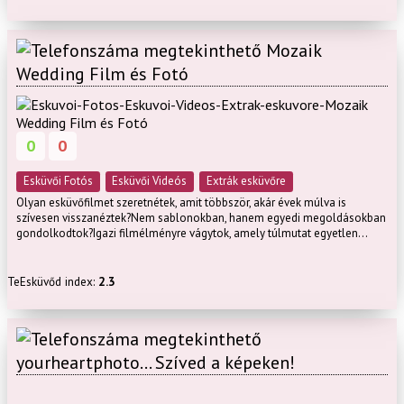
Mozaik
Wedding Film és Fotó
0
0
Esküvői Fotós
Esküvői Videós
Extrák esküvőre
Olyan esküvőfilmet szeretnétek, amit többször, akár évek múlva is
szívesen visszanéztek?Nem sablonokban, hanem egyedi megoldásokban
gondolkodtok?Igazi filmélményre vágytok, amely túlmutat egyetlen...
TeEsküvőd index:
2.3
yourheartphoto... Szíved a képeken!