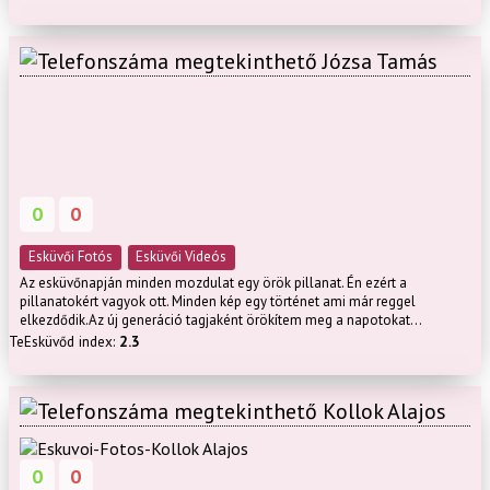
Józsa Tamás
0
0
Esküvői Fotós
Esküvői Videós
Az esküvőnapján minden mozdulat egy örök pillanat. Én ezért a
pillanatokért vagyok ott. Minden kép egy történet ami már reggel
elkezdődik.Az új generáció tagjaként örökítem meg a napotokat...
TeEsküvőd index:
2.3
Kollok Alajos
0
0