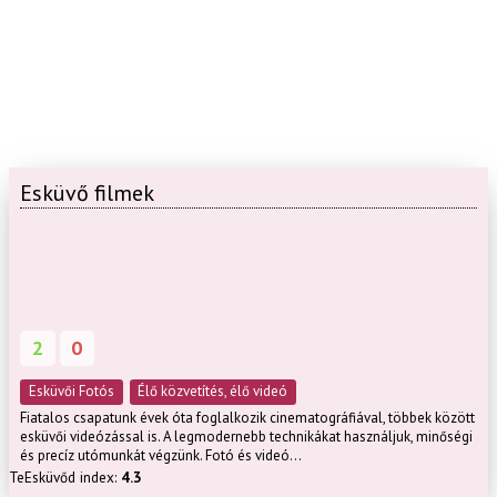
Esküvő filmek
2
0
Esküvői Fotós
Élő közvetítés, élő videó
Fiatalos csapatunk évek óta foglalkozik cinematográfiával, többek között
esküvői videózással is. A legmodernebb technikákat használjuk, minőségi
és precíz utómunkát végzünk. Fotó és videó...
TeEsküvőd index:
4.3