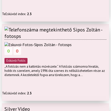
TeEsküvőd index:
2.3
Sipos Zoltán -
fotosps
0
0
Esküvői Fotós
„A fotózás nem a kattintás művészete.” A fotózás számomra hivatás,
hobbi és szerelem, amely 1996 óta szerves és nélkülözhetetlen része az
életemnek. A kezdetektől fogva arra törekszem, hogy a...
TeEsküvőd index:
2.3
Silver Video