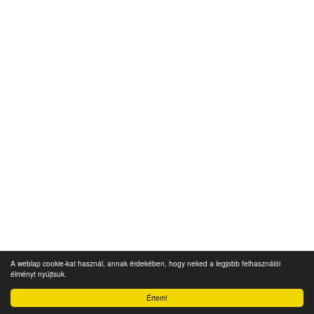
A weblap cookie-kat használ, annak érdekében, hogy neked a legjobb felhasználói
élményt nyújtsuk.
Értem!