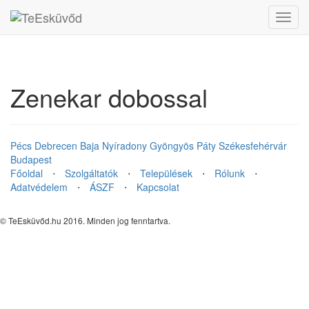
Toggl
navig
Zenekar dobossal
Pécs
Debrecen
Baja
Nyíradony
Gyöngyös
Páty
Székesfehérvár
Budapest
Főoldal
⋅
Szolgáltatók
⋅
Települések
⋅
Rólunk
⋅
Adatvédelem
⋅
ÁSZF
⋅
Kapcsolat
© TeEsküvőd.hu 2016. Minden jog fenntartva.