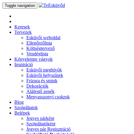
Toggle navigation
Keresek
Tervezek
Esküvői weboldal
Ellenőrzőlista
Költségtervező
Vendéglista
Kényelemre vágyok
Inspiráció
Esküvői meghívók
Esküvői helyszínek
Frizura és smink
Dekorációk
Aláfestő zenék
Menyasszonyi csokrok
Blog
Szolgáltatok
Belépek
Jegyes párként
Szolgáltatóként
Jegyes pár Regisztráció