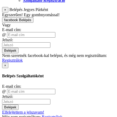
Szolgáltató Regisztráció
Belépés Jegyes Párként
×
Egyszerűen! Egy gombnyomással!
facebook Belépés
Vagy
E-mail cím:
@
Jelszó:
Belépek
Nem szeretnék facebook-kal belépni, és még nem regisztráltam:
Regisztrálok
×
Belépés Szolgáltatóként
E-mail cím:
@
Jelszó:
Belépek
Elfelejtettem a jelszavam!
Még nem regisztráltam:
Regisztrálok