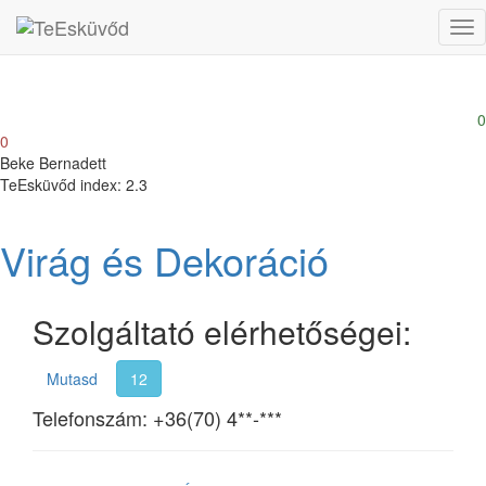
Tog
nav
0
0
Beke Bernadett
TeEsküvőd index: 2.3
Virág és Dekoráció
Szolgáltató elérhetőségei:
Mutasd
12
Telefonszám:
+36(70) 4**-***