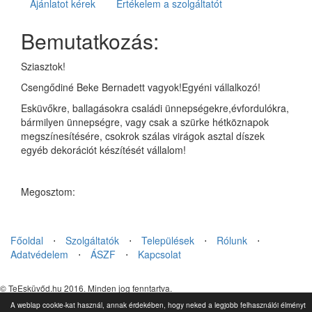
Ajánlatot kérek
Értékelem a szolgáltatót
Bemutatkozás:
Sziasztok!
Csengődiné Beke Bernadett vagyok!Egyéni vállalkozó!
Esküvőkre, ballagásokra családi ünnepségekre,évfordulókra,
bármilyen ünnepségre, vagy csak a szürke hétköznapok
megszínesítésére, csokrok szálas virágok asztal díszek
egyéb dekorációt készítését vállalom!
Megosztom:
Főoldal
⋅
Szolgáltatók
⋅
Települések
⋅
Rólunk
⋅
Adatvédelem
⋅
ÁSZF
⋅
Kapcsolat
© TeEsküvőd.hu 2016. Minden jog fenntartva.
A weblap cookie-kat használ, annak érdekében, hogy neked a legjobb felhasználói élményt